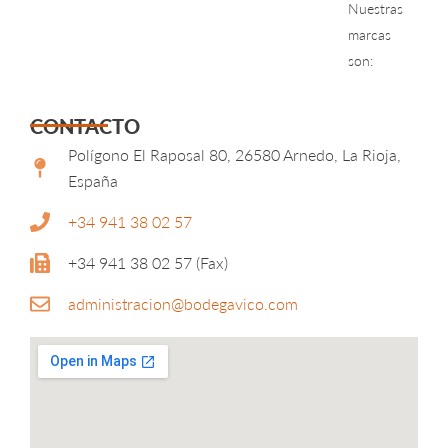
Nuestras
marcas
son:
CONTACTO
Polígono El Raposal 80, 26580 Arnedo, La Rioja,
España
+34 941 38 02 57
+34 941 38 02 57 (Fax)
administracion@bodegavico.com