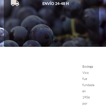
ENVÍO 24-48 H
Bodega
Vico
fue
fundada
en
1956
por