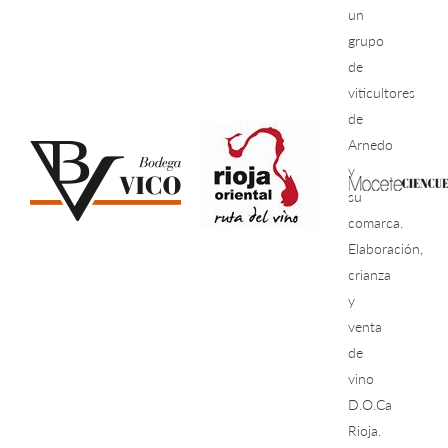
un
grupo
de
viticultores
de
Arnedo
y
su
comarca.
Elaboración,
crianza
y
venta
de
vino
D.O.Ca
Rioja.